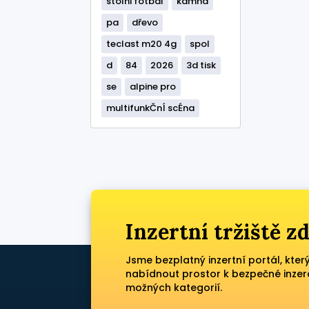
stolni fotbal
kamna
pa
dřevo
teclast m20 4g
spol
d
84
2026
3d tisk
se
alpine pro
multifunkČnÍ scÉna
Inzertní tržiště 
Jsme bezplatný inzertní portál, kter
nabídnout prostor k bezpečné inzer
možných kategorií.