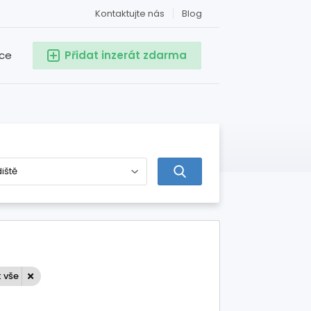
Kontaktujte nás
Blog
ace
Přidat inzerát zdarma
 vše