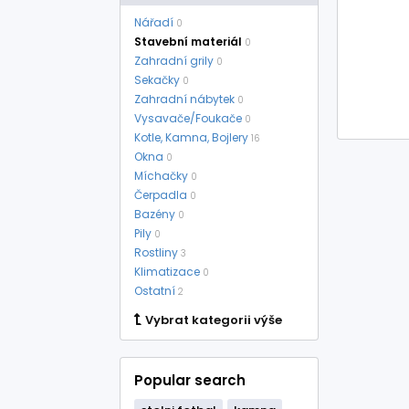
Nářadí
0
Stavební materiál
0
Zahradní grily
0
Sekačky
0
Zahradní nábytek
0
Vysavače/Foukače
0
Kotle, Kamna, Bojlery
16
Okna
0
Míchačky
0
Čerpadla
0
Bazény
0
Pily
0
Rostliny
3
Klimatizace
0
Ostatní
2
Vybrat kategorii výše
Popular search