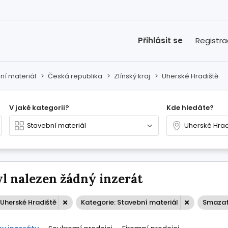
Přihlásit se
Registr
ní materiál
>
Česká republika
>
Zlínský kraj
>
Uherské Hradiště
V jaké kategorii?
Kde hledáte?
l nalezen žádný inzerát
Uherské Hradiště
Kategorie: Stavební materiál
Smazat