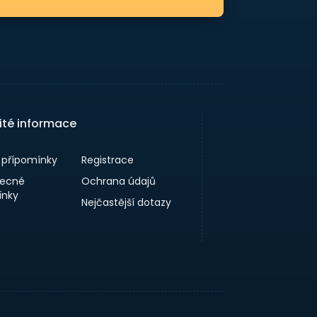
ité informace
a přípomínky
Registrace
ecné
Ochrana údajů
nky
Nejčastější dotazy