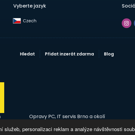
Vyberte jazyk
Sociá
Czech‎
Hledat
Přidat inzerát zdarma
Blog
m
Opravy PC, IT servis Brno a okolí
 služeb, personalizaci reklam a analýze návštěvnosti sou
© 2026 InzertníTržiště - Inzerce, bazar