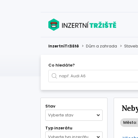
InzertníTržiště
>
Dům a zahrada
>
Staveb
Co hledáte?
Stav
Neby
Vyberte stav
Město: 
Typ inzerátu
Vyberte typ inzerátu