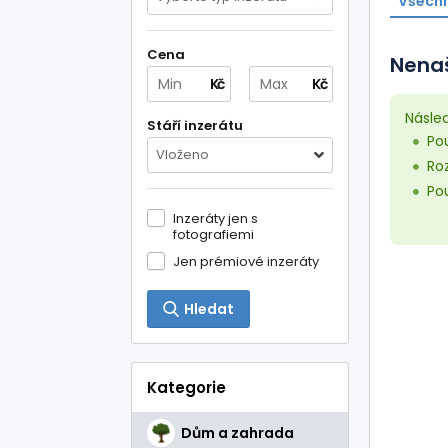
Všechn
Cena
Nenaš
Kč
Kč
Násle
Stáří inzerátu
Pou
Vloženo
Roz
Pou
Inzeráty jen s
fotografiemi
Jen prémiové inzeráty
Hledat
Kategorie
Dům a zahrada