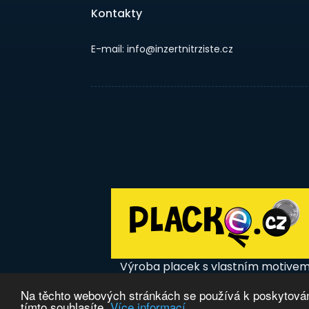
Kontakty
E-mail: info@inzertnitrziste.cz
Výroba placek s vlastním motive
Na těchto webových stránkách se používá k poskytování
tímto souhlasíte.
Více informací