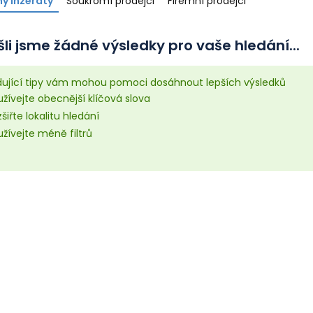
y inzeráty
Soukromí prodejci
Firemní prodejci
li jsme žádné výsledky pro vaše hledání...
dující tipy vám mohou pomoci dosáhnout lepších výsledků
žívejte obecnější klíčová slova
šiřte lokalitu hledání
žívejte méně filtrů