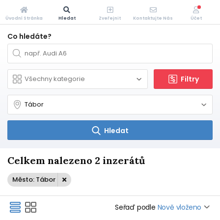
Úvodní Stránka
Hledat
Zveřejnit
Kontaktujte Nás
Účet
Co hledáte?
Filtry
Hledat
Celkem nalezeno 2 inzerátů
Město: Tábor
Seřaď podle
Nově vloženo