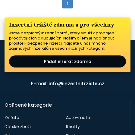
1
Inzertní tržiště zdarma a pro všechny
Jsme bezplatný inzertní portál, který slouží k propojení
prodávajících a kupujících. Naším cílem je nabídnout
prostor k bezpečné inzerci. Najdete u nás mnoho
zajímavých inzerátů ze všech možných kategorií.
Přidat inzerát zdarma
E-mail:
info@inzertnitrziste.cz
Oblíbené kategorie
Zvířata
Auto-moto
Dětské zboží
Reality