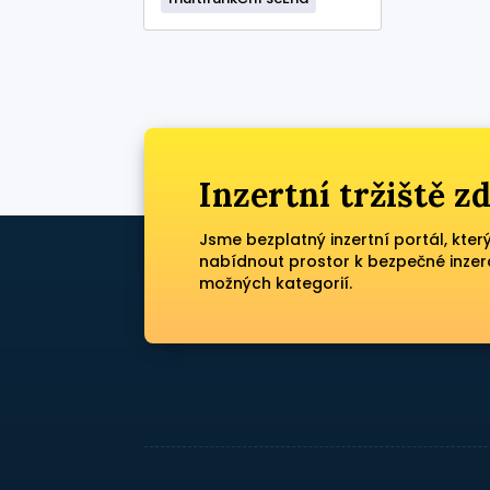
Inzertní tržiště 
Jsme bezplatný inzertní portál, kter
nabídnout prostor k bezpečné inzer
možných kategorií.