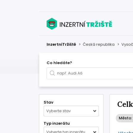
InzertníTržiště
>
Česká republika
>
Vysoč
Co hledáte?
Stav
Celk
Vyberte stav
Město:
Typ inzerátu
Vyberte typ inzerátu