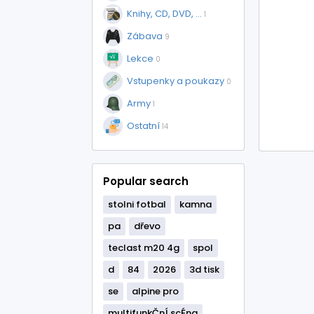
Knihy, CD, DVD, ...
1
Zábava
9
Lekce
0
Vstupenky a poukazy
0
Army
1
Ostatní
14
Popular search
stolni fotbal
kamna
pa
dřevo
teclast m20 4g
spol
d
84
2026
3d tisk
se
alpine pro
multifunkČnÍ scÉna