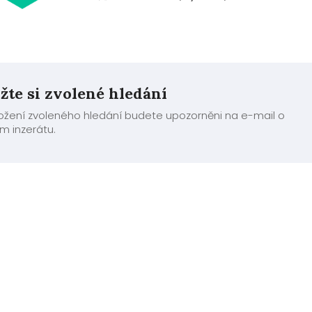
Cena 2,500 Kč / den
žte si zvolené hledání
ložení zvoleného hledání budete upozorněni na e-mail o
m inzerátu.