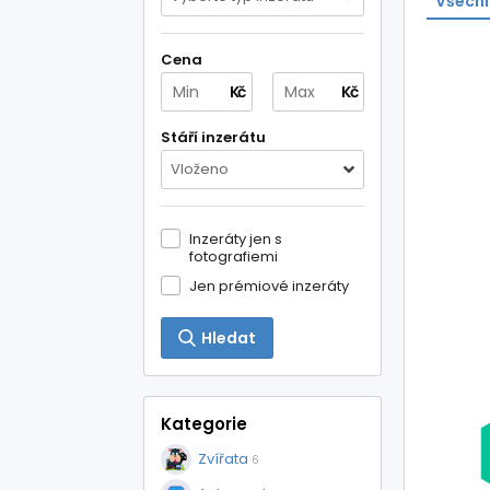
Všechn
Cena
Kč
Kč
Stáří inzerátu
Vloženo
Inzeráty jen s
fotografiemi
Jen prémiové inzeráty
Hledat
Kategorie
Zvířata
6