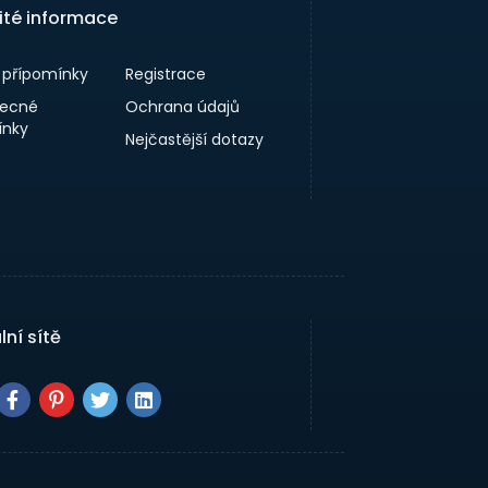
ité informace
a přípomínky
Registrace
ecné
Ochrana údajů
nky
Nejčastější dotazy
lní sítě