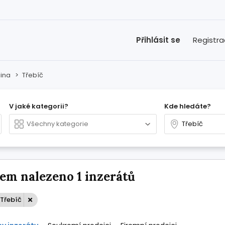
Přihlásit se
Registr
ina
>
Třebíč
V jaké kategorii?
Kde hledáte?
em nalezeno 1 inzerátů
 Třebíč