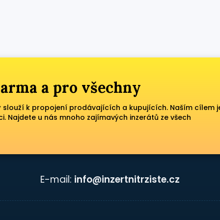
zdarma a pro všechny
ý slouží k propojení prodávajících a kupujících. Naším cílem j
ci. Najdete u nás mnoho zajímavých inzerátů ze všech
E-mail:
info@inzertnitrziste.cz