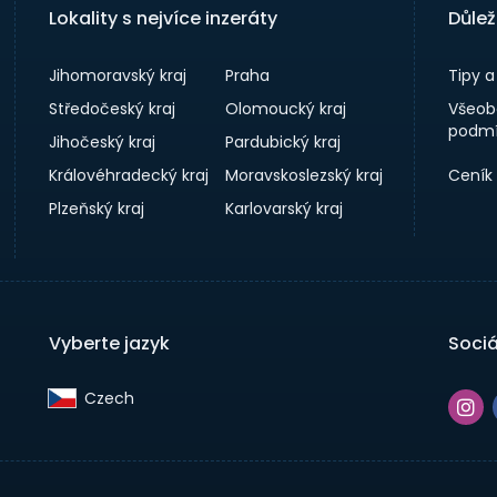
Lokality s nejvíce inzeráty
Důlež
Jihomoravský kraj
Praha
Tipy 
Středočeský kraj
Olomoucký kraj
Všeob
podmí
Jihočeský kraj
Pardubický kraj
Královéhradecký kraj
Moravskoslezský kraj
Ceník
Plzeňský kraj
Karlovarský kraj
Vyberte jazyk
Sociá
Czech‎