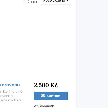
Nově vloženo
2.500 Kč
 karavanu.
 který je plně
bavení je
Kontakt
atelit,solární
í pro 4 / osoby.
243 zobrazení