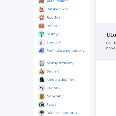
Auto-moto
21
Dětské zboží
4
Reality
8
Práce
17
Ulo
Služby
18
Elektro
Po u
5
nové
Počítače a notebooky
12
Mobily a tablety
2
Stroje
6
Móda a doplňky
2
Hudba
4
Nábytek
3
Foto
5
Dům a zahrada
33