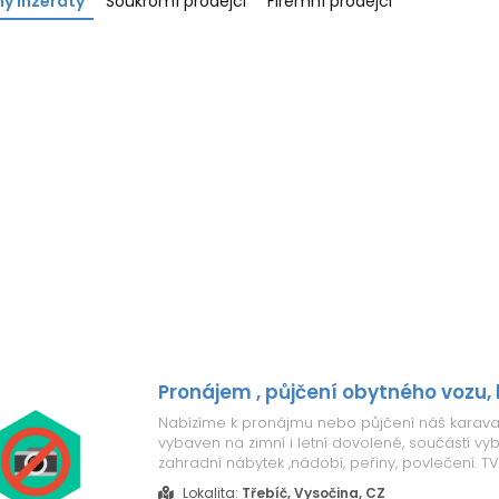
y inzeráty
Soukromí prodejci
Firemní prodejci
Pronájem , půjčení obytného vozu,
Nabízíme k pronájmu nebo půjčení náš karavan
vybaven na zimní i letní dovolené, součástí vy
zahradní nábytek ,nádobí, peřiny, povlečení. TV,s
panel na ohřev teplé vody. Karavan je na span
Lokalita:
Třebíč, Vysočina, CZ