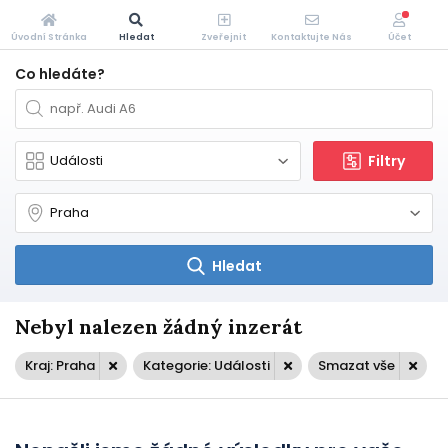
Úvodní Stránka
Hledat
Zveřejnit
Kontaktujte Nás
Účet
Co hledáte?
Filtry
Hledat
Nebyl nalezen žádný inzerát
Kraj: Praha
Kategorie: Události
Smazat vše