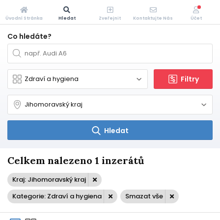
Úvodní Stránka
Hledat
Zveřejnit
Kontaktujte Nás
Účet
Co hledáte?
Filtry
Hledat
Celkem nalezeno 1 inzerátů
Kraj: Jihomoravský kraj
Kategorie: Zdraví a hygiena
Smazat vše