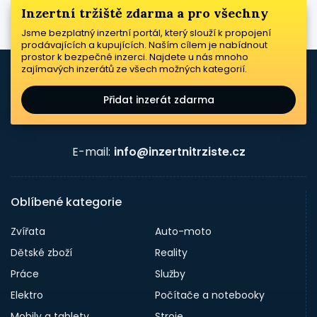
Inzertní tržiště zdarma a pro všechny
Jsme bezplatný inzertní portál, který slouží k propojení
prodávajících a kupujících. Naším cílem je nabídnout
prostor k bezpečné inzerci. Najdete u nás mnoho
zajímavých inzerátů ze všech možných kategorií.
Přidat inzerát zdarma
E-mail:
info@inzertnitrziste.cz
Oblíbené kategorie
Zvířata
Auto-moto
Dětské zboží
Reality
Práce
Služby
Elektro
Počítače a notebooky
Mobily a tablety
Stroje