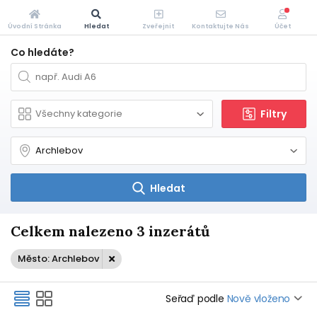
Úvodní Stránka
Hledat
Zveřejnit
Kontaktujte Nás
Účet
Co hledáte?
Filtry
Hledat
Celkem nalezeno 3 inzerátů
Město: Archlebov
Seřaď podle
Nově vloženo