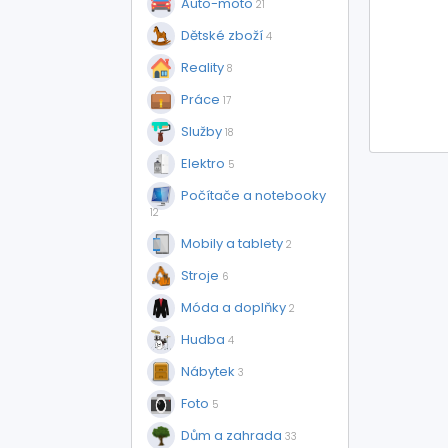
Auto-moto
21
Dětské zboží
4
Reality
8
Práce
17
Služby
18
Elektro
5
Počítače a notebooky
12
Mobily a tablety
2
Stroje
6
Móda a doplňky
2
Hudba
4
Nábytek
3
Foto
5
Dům a zahrada
33