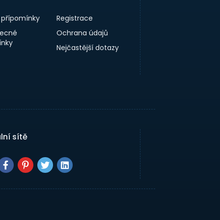
a přípomínky
Registrace
ecné
Ochrana údajů
nky
Nejčastější dotazy
lní sítě