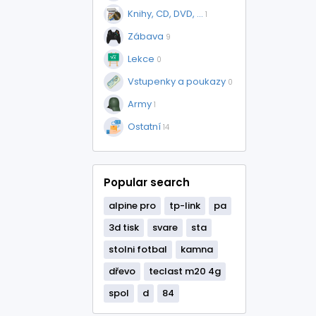
Knihy, CD, DVD, ...
1
Zábava
9
Lekce
0
Vstupenky a poukazy
0
Army
1
Ostatní
14
Popular search
alpine pro
tp-link
pa
3d tisk
svare
sta
stolni fotbal
kamna
dřevo
teclast m20 4g
spol
d
84