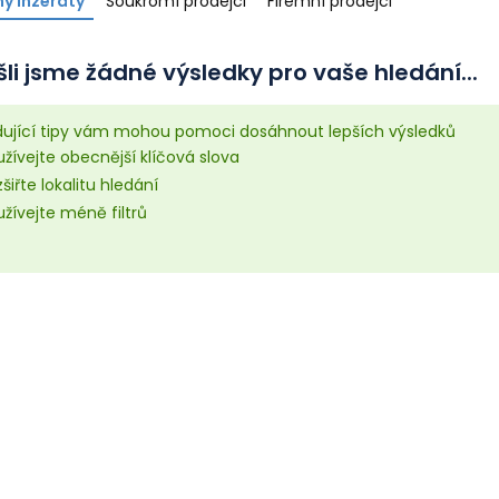
y inzeráty
Soukromí prodejci
Firemní prodejci
li jsme žádné výsledky pro vaše hledání...
dující tipy vám mohou pomoci dosáhnout lepších výsledků
žívejte obecnější klíčová slova
šiřte lokalitu hledání
žívejte méně filtrů