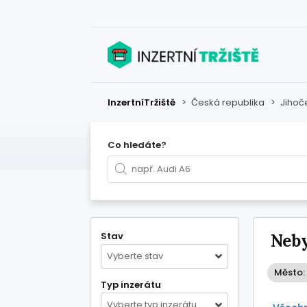
InzertníTržiště
>
Česká republika
>
Jihoč
Co hledáte?
Stav
Neby
Vyberte stav
Město:
Typ inzerátu
Vyberte typ inzerátu