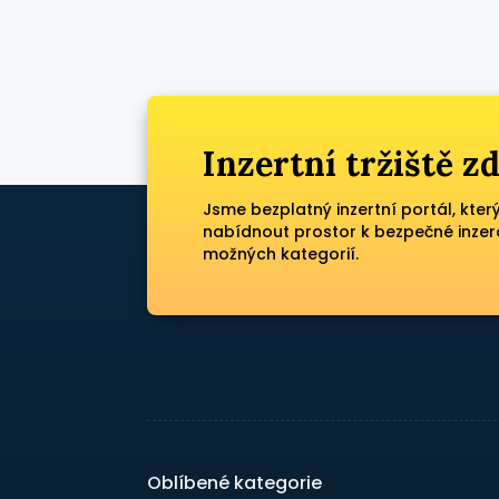
Inzertní tržiště 
Jsme bezplatný inzertní portál, kter
nabídnout prostor k bezpečné inzer
možných kategorií.
Oblíbené kategorie