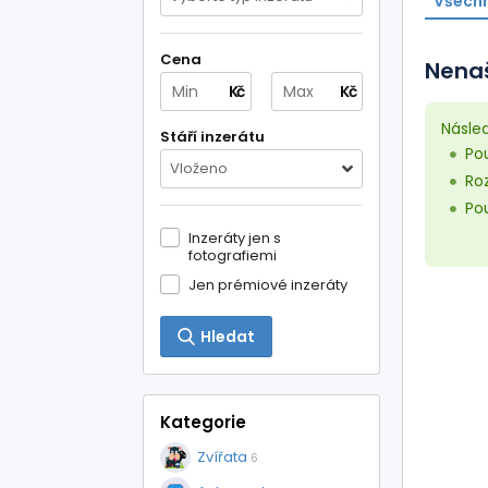
Všechn
Cena
Nenaš
Kč
Kč
Násle
Stáří inzerátu
Pou
Vloženo
Roz
Pou
Inzeráty jen s
fotografiemi
Jen prémiové inzeráty
Hledat
Kategorie
Zvířata
6