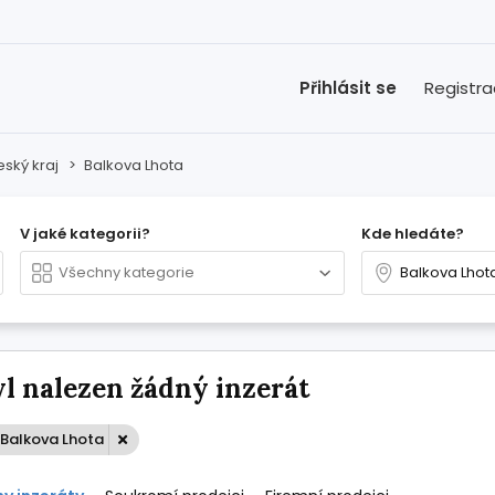
Přihlásit se
Registr
eský kraj
>
Balkova Lhota
V jaké kategorii?
Kde hledáte?
l nalezen žádný inzerát
 Balkova Lhota