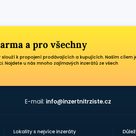
zdarma a pro všechny
ý slouží k propojení prodávajících a kupujících. Naším cílem j
ci. Najdete u nás mnoho zajímavých inzerátů ze všech
E-mail:
info@inzertnitrziste.cz
Lokality s nejvíce inzeráty
Důlež