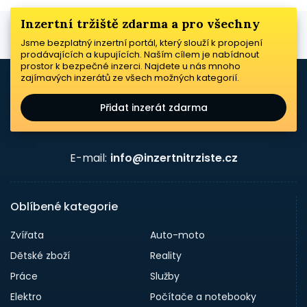
Inzertní tržiště zdarma a pro všechny
Jsme bezplatný inzertní portál, který slouží k propojení
prodávajících a kupujících. Naším cílem je nabídnout
prostor k bezpečné inzerci. Najdete u nás mnoho
zajímavých inzerátů ze všech možných kategorií.
Přidat inzerát zdarma
E-mail:
info@inzertnitrziste.cz
Oblíbené kategorie
Zvířata
Auto-moto
Dětské zboží
Reality
Práce
Služby
Elektro
Počítače a notebooky