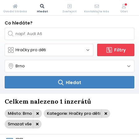
Úvodní Stránka
Hledat
Zveřejnit
Kontaktujte Nás
Účet
Co hledáte?
Filtry
Hledat
Celkem nalezeno 1 inzerátů
Město: Brno
Kategorie: Hračky pro děti
Smazat vše