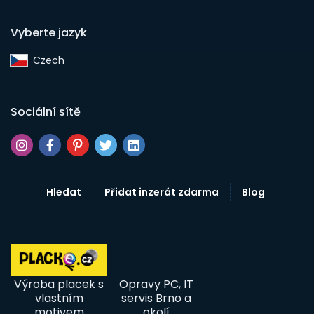
Vyberte jazyk
Czech‎
Sociální sítě
Hledat
Přidat inzerát zdarma
Blog
Výroba placek s
Opravy PC, IT
vlastním
servis Brno a
motivem
okolí