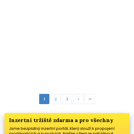
1
2
3
>
>>
Inzertní tržiště zdarma a pro všechny
Jsme bezplatný inzertní portál, který slouží k propojení
prodávajících a kupujících. Naším cílem je nabídnout