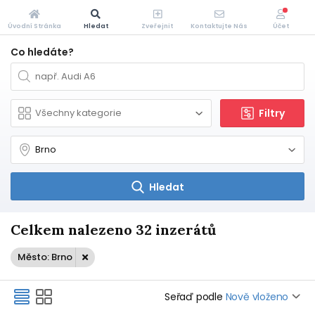
Úvodní Stránka
Hledat
Zveřejnit
Kontaktujte Nás
Účet
Co hledáte?
Filtry
Hledat
Celkem nalezeno 32 inzerátů
Město: Brno
Seřaď podle
Nově vloženo