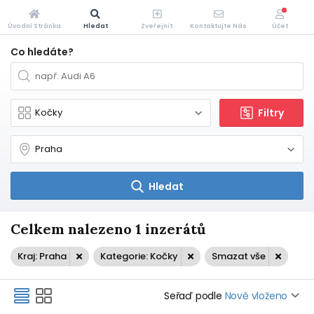
Úvodní Stránka
Hledat
Zveřejnit
Kontaktujte Nás
Účet
Co hledáte?
Filtry
Hledat
Celkem nalezeno 1 inzerátů
Kraj: Praha
Kategorie: Kočky
Smazat vše
Seřaď podle
Nově vloženo