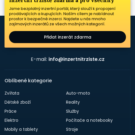
Inzertní tržiště zdarma a pro všechny
Jsme bezplatný inzertní portál, který slouží k propojení
prodávajících a kupujících. Naším cílem je nabídnout
prostor k bezpečné inzerci. Najdete u nás mnoho
zajímavých inzerátů ze všech možných kategorií.
Přidat inzerát zdarma
E-mail:
info@inzertnitrziste.cz
Oblíbené kategorie
Zvířata
Auto-moto
Dětské zboží
Reality
Práce
Služby
Elektro
Počítače a notebooky
Mobily a tablety
Stroje