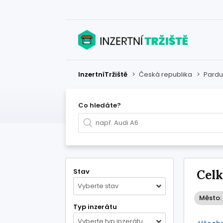
InzertníTržiště
>
Česká republika
>
Pardu
Co hledáte?
Stav
Celk
Vyberte stav
Město:
Typ inzerátu
Vyberte typ inzerátu