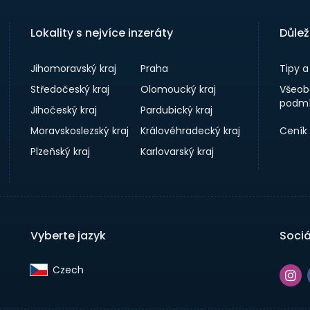
Lokality s nejvíce inzeráty
Důlež
Jihomoravský kraj
Praha
Tipy 
Středočeský kraj
Olomoucký kraj
Všeob
podmí
Jihočeský kraj
Pardubický kraj
Moravskoslezský kraj
Královéhradecký kraj
Ceník
Plzeňský kraj
Karlovarský kraj
Vyberte jazyk
Sociá
Czech‎