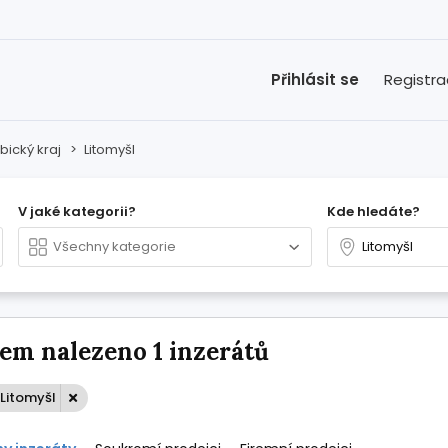
Přihlásit se
Registr
bický kraj
>
Litomyšl
V jaké kategorii?
Kde hledáte?
em nalezeno 1 inzerátů
 Litomyšl