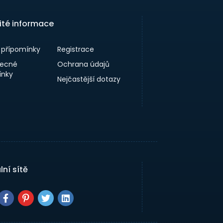
ité informace
a přípomínky
Registrace
ecné
Ochrana údajů
nky
Nejčastější dotazy
lní sítě