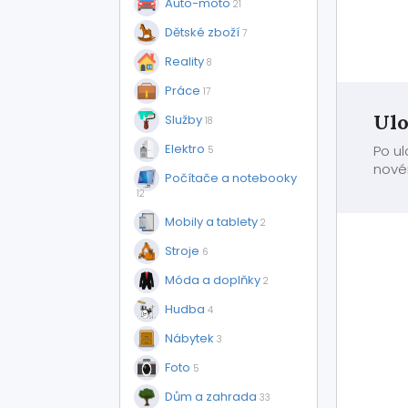
Auto-moto
21
Dětské zboží
7
Reality
8
Práce
17
Ulo
Služby
18
Elektro
Po u
5
nové
Počítače a notebooky
12
Mobily a tablety
2
Stroje
6
Móda a doplňky
2
Hudba
4
Nábytek
3
Foto
5
Dům a zahrada
33