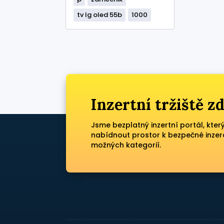
tv lg oled 55b
1000
Inzertní tržiště 
Jsme bezplatný inzertní portál, kter
nabídnout prostor k bezpečné inzer
možných kategorií.