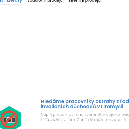
y inzeráty
Soukromí prodejci
Firemní prodejci
Hledáme pracovníky ostrahy z řad
invalidních důchodců v Litomyšli
Náplň práce - ostraha svěřeného objektu, evi
klíčů, vážní systém. Certifikát můžeme zprostře