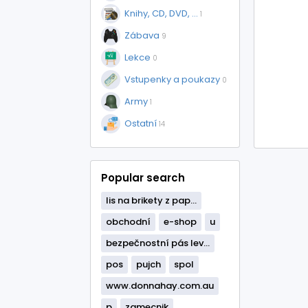
Knihy, CD, DVD, ...
1
Zábava
9
Lekce
0
Vstupenky a poukazy
0
Army
1
Ostatní
14
Popular search
lis na brikety z pap...
obchodní
e-shop
u
bezpečnostní pás lev...
pos
pujch
spol
www.donnahay.com.au
p
zamecnik