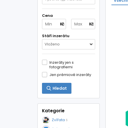
Všechn
Cena
Kč
Kč
Stáří inzerátu
Vloženo
Inzeráty jen s
fotografiemi
Jen prémiové inzeráty
Hledat
Kategorie
Zvířata
6