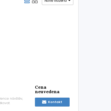
Nově vloženo
Cena
neuvedena
dence návštěv,
Kontakt
dkovat.