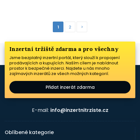
1
2
>
Inzertní tržiště zdarma a pro všechny
Jsme bezplatný inzertní portál, který slouží k propojení
prodávajících a kupujících. Naším cílem je nabídnout
prostor k bezpečné inzerci. Najdete u nás mnoho
zajímavých inzerátů ze všech možných kategorií.
Přidat inzerát zdarma
E-mail:
info@inzertnitrziste.cz
Oblíbené kategorie