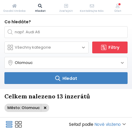
Úvodní Stránka
Hledat
Zveřejnit
Kontaktujte Nás
Účet
Co hledáte?
Filtry
Hledat
Celkem nalezeno 13 inzerátů
Město: Olomouc
Seřaď podle
Nově vloženo