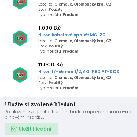
Lokalita:
Olomouc, Olomoucký kraj, CZ
Stav:
Použitý
Typ inzerátu:
Prodám
1.090 Kč
Nikon kabelová spoušť MC-30
Lokalita:
Olomouc, Olomoucký kraj, CZ
Stav:
Použitý
Typ inzerátu:
Prodám
11.900 Kč
Nikon 17-55 mm f/2,8 G IF ED AF-S DX
Lokalita:
Olomouc, Olomoucký kraj, CZ
Stav:
Použitý
Typ inzerátu:
Prodám
Uložte si zvolené hledání
Po uložení zvoleného hledání budete upozorněni na e-mail
o novém inzerátu.
Uložit hledání