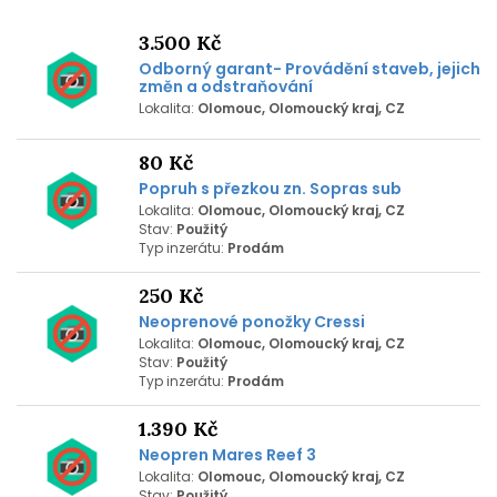
3.500 Kč
Odborný garant- Provádění staveb, jejich
změn a odstraňování
Lokalita:
Olomouc, Olomoucký kraj, CZ
80 Kč
Popruh s přezkou zn. Sopras sub
Lokalita:
Olomouc, Olomoucký kraj, CZ
Stav:
Použitý
Typ inzerátu:
Prodám
250 Kč
Neoprenové ponožky Cressi
Lokalita:
Olomouc, Olomoucký kraj, CZ
Stav:
Použitý
Typ inzerátu:
Prodám
1.390 Kč
Neopren Mares Reef 3
Lokalita:
Olomouc, Olomoucký kraj, CZ
Stav:
Použitý