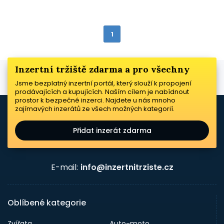
1
Inzertní tržiště zdarma a pro všechny
Jsme bezplatný inzertní portál, který slouží k propojení
prodávajících a kupujících. Naším cílem je nabídnout
prostor k bezpečné inzerci. Najdete u nás mnoho
zajímavých inzerátů ze všech možných kategorií.
Přidat inzerát zdarma
E-mail:
info@inzertnitrziste.cz
Oblíbené kategorie
Zvířata
Auto-moto