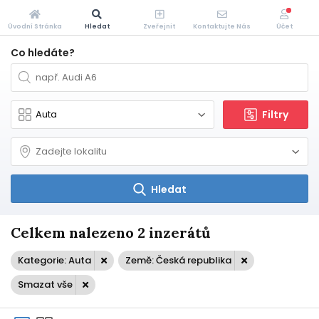
Úvodní Stránka
Hledat
Zveřejnit
Kontaktujte Nás
Účet
Co hledáte?
Filtry
Hledat
Celkem nalezeno 2 inzerátů
Kategorie: Auta
Země: Česká republika
Smazat vše