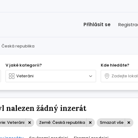
Přihlásit se
Registr
>
Česká republika
V jaké kategorii?
Kde hledáte?
l nalezen žádný inzerát
ie: Veteráni
Země: Česká republika
Smazat vše