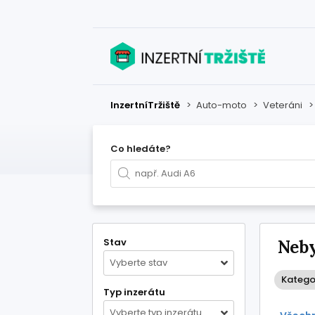
InzertníTržiště
>
Auto-moto
>
Veteráni
Co hledáte?
Stav
Neby
Vyberte stav
Kategor
Typ inzerátu
Vyberte typ inzerátu