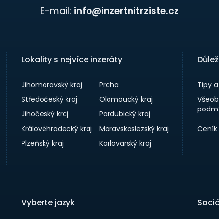
E-mail:
info@inzertnitrziste.cz
Lokality s nejvíce inzeráty
Důlež
Jihomoravský kraj
Praha
Tipy 
Středočeský kraj
Olomoucký kraj
Všeob
podmí
Jihočeský kraj
Pardubický kraj
Královéhradecký kraj
Moravskoslezský kraj
Ceník
Plzeňský kraj
Karlovarský kraj
Vyberte jazyk
Sociá