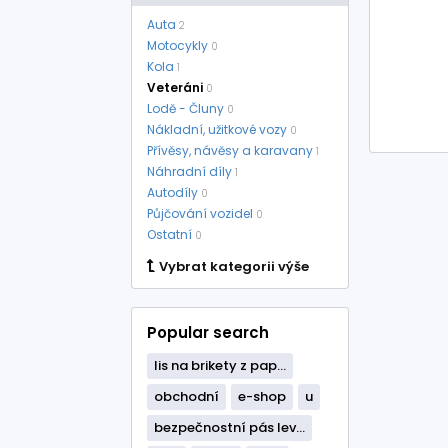
Auta
2
Motocykly
0
Kola
1
Veteráni
0
Lodě - Čluny
0
Nákladní, užitkové vozy
0
Přívěsy, návěsy a karavany
1
Náhradní díly
1
Autodíly
0
Půjčování vozidel
0
Ostatní
0
Vybrat kategorii výše
Popular search
lis na brikety z pap...
obchodní
e-shop
u
bezpečnostní pás lev...