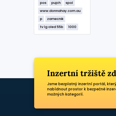
pos
pujch
spol
www.donnahay.com.au
p
zamecnik
tv lg oled 55b
1000
Inzertní tržiště 
Jsme bezplatný inzertní portál, kter
nabídnout prostor k bezpečné inzer
možných kategorií.