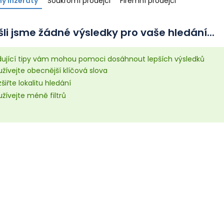
y inzeráty
Soukromí prodejci
Firemní prodejci
li jsme žádné výsledky pro vaše hledání...
dující tipy vám mohou pomoci dosáhnout lepších výsledků
žívejte obecnější klíčová slova
šiřte lokalitu hledání
žívejte méně filtrů