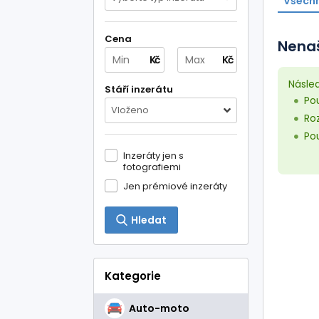
Všechn
Cena
Nenaš
Kč
Kč
Násle
Stáří inzerátu
Pou
Vloženo
Roz
Pou
Inzeráty jen s
fotografiemi
Jen prémiové inzeráty
Hledat
Kategorie
Auto-moto