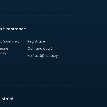
ité informace
a přípomínky
Registrace
ecné
Ochrana údajů
nky
Nejčastější dotazy
lní sítě