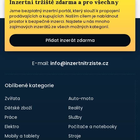
Inzertní tržiště zdarma a pro všechny
Jsme bezplatný inzertní portál, který slouží k propojení
prodávajících a kupujících. Naším cílem je nabídnout
prostor k bezpečné inzerci. Najdete u nás mnoho
zajímavých inzerátů ze všech možných kategorií.
Přidat inzerát zdarma
E-mail:
info@inzertnitrziste.cz
Oblíbené kategorie
Zvířata
Auto-moto
Dětské zboží
Reality
Práce
Služby
Elektro
Počítače a notebooky
Mobily a tablety
Stroje