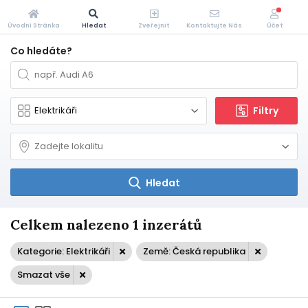
Úvodní Stránka
Hledat
Zveřejnit
Kontaktujte Nás
Účet
Co hledáte?
Filtry
Hledat
Celkem nalezeno 1 inzerátů
Kategorie: Elektrikáři
Země: Česká republika
Smazat vše