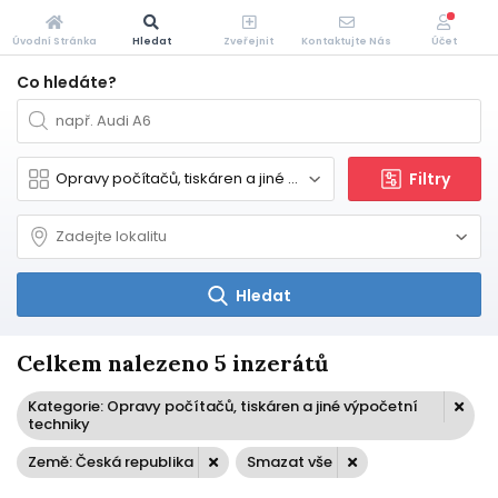
Úvodní Stránka
Hledat
Zveřejnit
Kontaktujte Nás
Účet
Co hledáte?
Filtry
Hledat
Celkem nalezeno 5 inzerátů
Kategorie: Opravy počítačů, tiskáren a jiné výpočetní
techniky
Země: Česká republika
Smazat vše