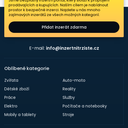
Jsme bezplatný inzertní portál, který slouží k propojení
prodávajících a kupujících. Naším cílem je nabídnout
prostor k bezpečné inzerci. Najdete u nás mnoho
zajímavých inzerátů ze všech možných kategorií.
Přidat inzerát zdarma
E-mail:
info@inzertnitrziste.cz
Oblíbené kategorie
Zvířata
Auto-moto
Dětské zboží
Reality
Práce
Služby
Elektro
Počítače a notebooky
Mobily a tablety
Stroje