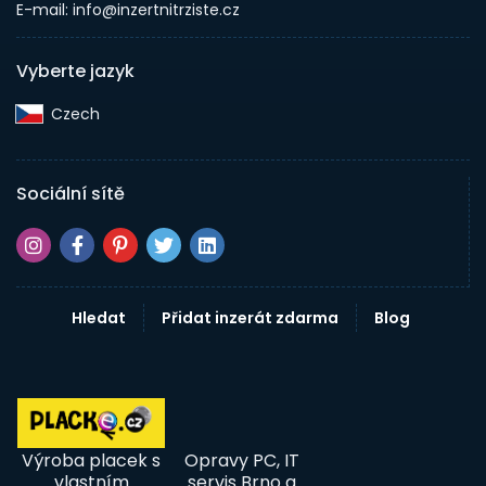
E-mail: info@inzertnitrziste.cz
Vyberte jazyk
Czech‎
Sociální sítě
Hledat
Přidat inzerát zdarma
Blog
Výroba placek s
Opravy PC, IT
vlastním
servis Brno a