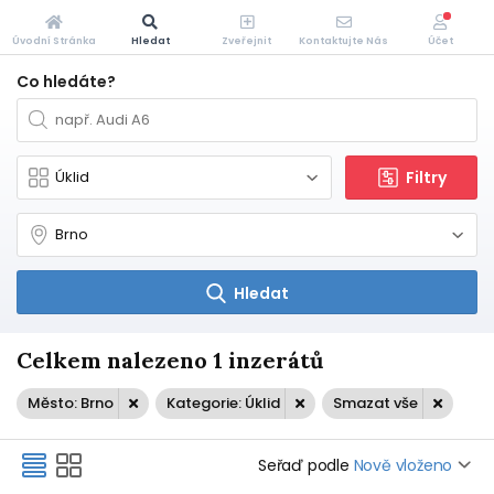
Úvodní Stránka
Hledat
Zveřejnit
Kontaktujte Nás
Účet
Co hledáte?
Filtry
Hledat
Celkem nalezeno 1 inzerátů
Město: Brno
Kategorie: Úklid
Smazat vše
Seřaď podle
Nově vloženo