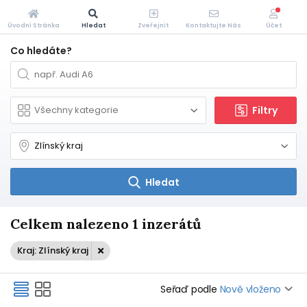
Úvodní Stránka
Hledat
Zveřejnit
Kontaktujte Nás
Účet
Co hledáte?
Filtry
Hledat
Celkem nalezeno 1 inzerátů
Kraj: Zlínský kraj
Seřaď podle
Nově vloženo