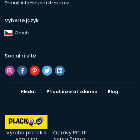
E-mail: info@inzertnitrziste.cz
Vyberte jazyk
Czech‎
Sociální sítě
Hledat
Přidat inzerát zdarma
Blog
Výroba placek s
Opravy PC, IT
vlastním
servis Brno a