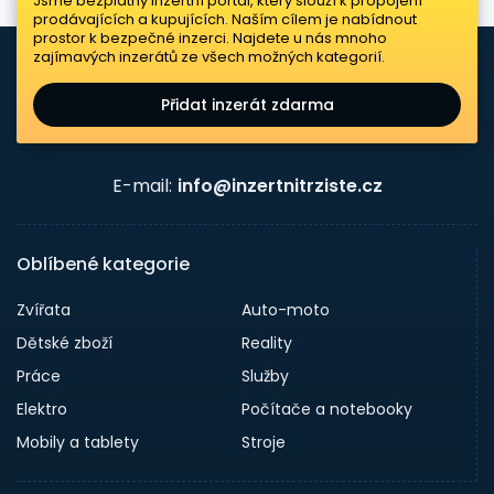
Jsme bezplatný inzertní portál, který slouží k propojení
prodávajících a kupujících. Naším cílem je nabídnout
prostor k bezpečné inzerci. Najdete u nás mnoho
zajímavých inzerátů ze všech možných kategorií.
Přidat inzerát zdarma
E-mail:
info@inzertnitrziste.cz
Oblíbené kategorie
Zvířata
Auto-moto
Dětské zboží
Reality
Práce
Služby
Elektro
Počítače a notebooky
Mobily a tablety
Stroje