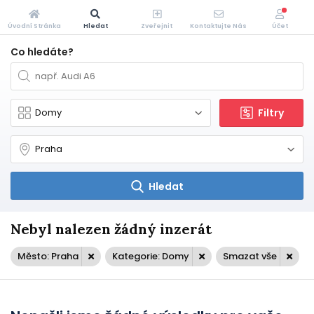
Úvodní Stránka
Hledat
Zveřejnit
Kontaktujte Nás
Účet
Co hledáte?
Filtry
Hledat
Nebyl nalezen žádný inzerát
Město: Praha
Kategorie: Domy
Smazat vše