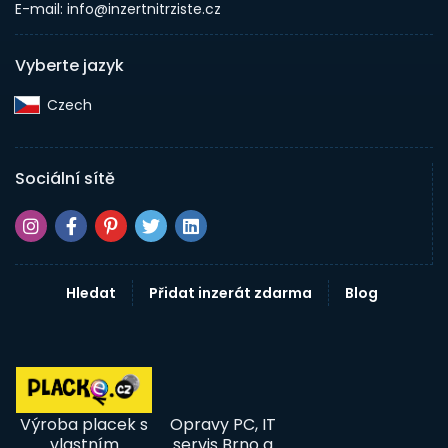
E-mail: info@inzertnitrziste.cz
Vyberte jazyk
Czech‎
Sociální sítě
Hledat
Přidat inzerát zdarma
Blog
Výroba placek s
Opravy PC, IT
vlastním
servis Brno a