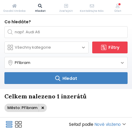
Úvodní Stránka
Hledat
Zveřejnit
Kontaktujte Nás
Účet
Co hledáte?
Filtry
Hledat
Celkem nalezeno 1 inzerátů
Město: Příbram
Seřaď podle
Nově vloženo