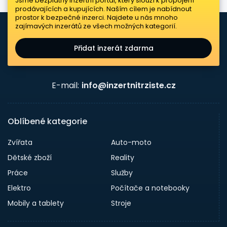
Jsme bezplatný inzertní portál, který slouží k propojení
prodávajících a kupujících. Naším cílem je nabídnout
prostor k bezpečné inzerci. Najdete u nás mnoho
zajímavých inzerátů ze všech možných kategorií.
Přidat inzerát zdarma
E-mail:
info@inzertnitrziste.cz
Oblíbené kategorie
Zvířata
Auto-moto
Dětské zboží
Reality
Práce
Služby
Elektro
Počítače a notebooky
Mobily a tablety
Stroje