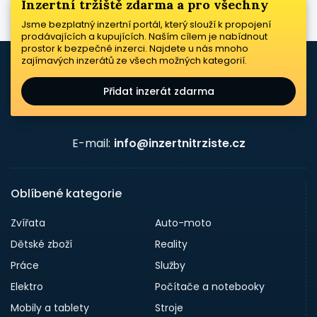
Inzertní tržiště zdarma a pro všechny
Jsme bezplatný inzertní portál, který slouží k propojení
prodávajících a kupujících. Naším cílem je nabídnout
prostor k bezpečné inzerci. Najdete u nás mnoho
zajímavých inzerátů ze všech možných kategorií.
Přidat inzerát zdarma
E-mail:
info@inzertnitrziste.cz
Oblíbené kategorie
Zvířata
Auto-moto
Dětské zboží
Reality
Práce
Služby
Elektro
Počítače a notebooky
Mobily a tablety
Stroje