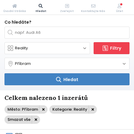
Úvodní Stránka
Hledat
Zveřejnit
Kontaktujte Nás
Účet
Co hledáte?
Filtry
Hledat
Celkem nalezeno 1 inzerátů
Město: Příbram
Kategorie: Reality
Smazat vše